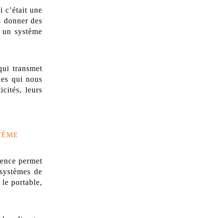
 c’était une
us donner des
t un système
qui transmet
des qui nous
cités, leurs
TÈME
uence permet
 systèmes de
le portable,