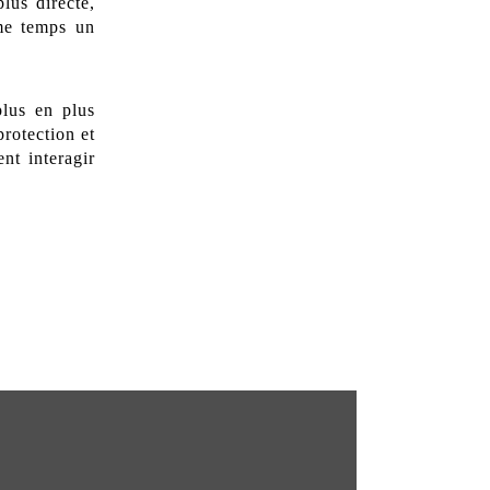
lus directe,
me temps un
plus en plus
rotection et
nt interagir