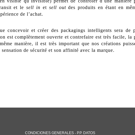
ien visible qu’invisible) permet de contrôler d’une manière p
ransit et le
sell in
et
sell out
des produits en étant en mê
xpérience de l’achat.
e concevoir et créer des packagings intelligents sera de 
 est complètement ouverte et contrefaire est très facile, la p
même manière, il est très important que nos créations puisse
 sensation de sécurité et son affinité avec la marque.
CONDICIONES GENERALES
-
P.P. DATOS