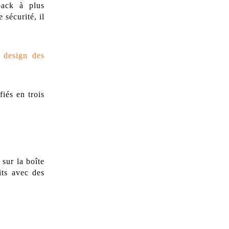
pack à plus
 sécurité, il
u design des
iés en trois
 sur la boîte
its avec des